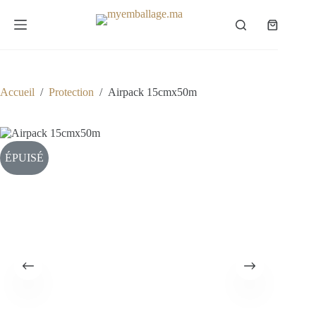
Passer
au
Panier
contenu
d’achat
Accueil
/
Protection
/
Airpack 15cmx50m
ÉPUISÉ