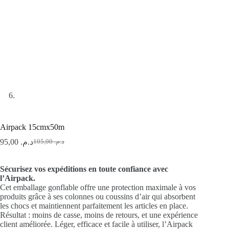
Airpack 15cmx50m
95,00
د.م.
105,00
د.م.
Le
Le
prix
prix
initial
actuel
Sécurisez vos expéditions en toute confiance avec
était :
est :
l’Airpack.
د.م. 105,00.
د.م. 95,00.
Cet emballage gonflable offre une protection maximale à vos
produits grâce à ses colonnes ou coussins d’air qui absorbent
les chocs et maintiennent parfaitement les articles en place.
Résultat : moins de casse, moins de retours, et une expérience
client améliorée. Léger, efficace et facile à utiliser, l’Airpack