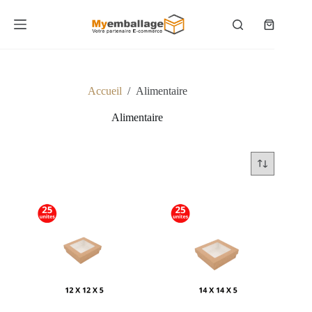
Passer
au
Panier
contenu
d’achat
Accueil
/
Alimentaire
Alimentaire