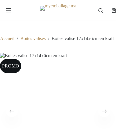
Passer
au
Panier
contenu
d’achat
Accueil
/
Boites valises
/
Boites valise 17x14x6cm en kraft
PROMO