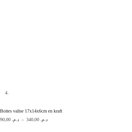
Boites valise 17x14x6cm en kraft
Plage
90,00
د.م.
–
340,00
د.م.
de
prix :