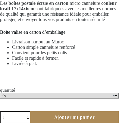
Les boîtes postale écrue en carton
د.م. 90,00
micro cannelure
couleur
kraft 17x14x6cm
sont fabriquées avec les meilleures normes
à
de qualité qui garantit une résistance idéale pour emballer,
د.م. 340,00
protéger, et envoyer tous vos produits en toutes sécurité
Boite valise en carton d’emballage
Livraison partout au Maroc
Carton simple cannelure renforcé
Convient pour les petits colis
Facile et rapide à fermer.
Livrée à plat.
quantité
quantité
Ajouter au panier
de
Boites
valise
17x14x6cm