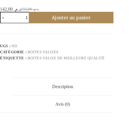
142,00
د.م.
155,00
د.م.
Le
Le
quantité
prix
prix
Ajouter au panier
de
initial
actuel
Boites
était :
est :
valise
د.م. 155,00.
د.م. 142,00.
26x21x7cm
en
noir
UGS :
ND
intérieur
CATÉGORIE :
BOITES VALISES
blanc
ÉTIQUETTE :
BOITES VALISE DE MEILLEURE QUALITÉ
Description
Avis (0)