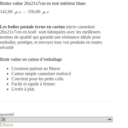
Boites valise 26x21x7cm en noir intérieur blanc
Plage
142,00
د.م.
–
550,00
د.م.
de
prix :
Les boîtes postale écrue en carton
د.م. 142,00
micro cannelure
26x21x7cm en kraft
sont fabriquées avec les meilleures
à
normes de qualité qui garantit une résistance idéale pour
د.م. 550,00
emballer, protéger, et envoyer tous vos produits en toutes
sécurité
Boite valise en carton d’emballage
Livraison partout au Maroc
Carton simple cannelure renforcé
Convient pour les petits colis
Facile et rapide à fermer.
Livrée à plat.
quantité
Effacer