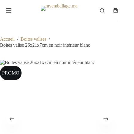
Passer
au
Panier
contenu
d’achat
Accueil
/
Boites valises
/
Boites valise 26x21x7cm en noir intérieur blanc
PROMO