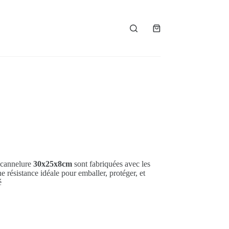
Panier
d’achat
 cannelure
30x25x8cm
sont fabriquées avec les
e résistance idéale pour emballer, protéger, et
é