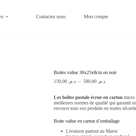
es
Contactez nous
Mon compte
Boites valise 30x25x8cm en noir
Plage
150,00
د.م.
–
580,00
د.م.
de
prix :
Les boîtes postale écrue en carton
د.م. 150,00
micro
meilleures normes de qualité qui garantit un
à
envoyer tous vos produits en toutes sécurit
د.م. 580,00
Boite valise en carton d’emballage
Livraison partout au Maroc