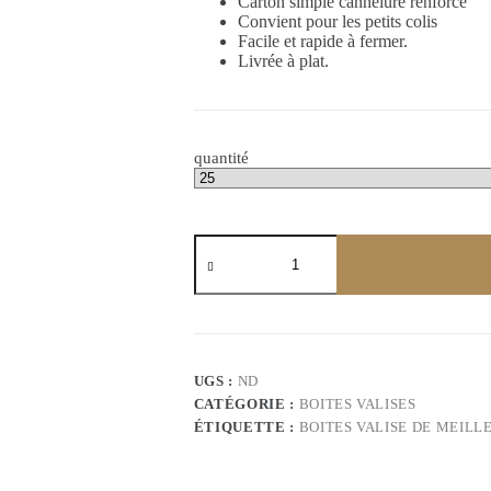
Carton simple cannelure renforcé
Convient pour les petits colis
Facile et rapide à fermer.
Livrée à plat.
quantité
quantité
de
Boites
valise
30x25x8cm
en
noir
UGS :
ND
CATÉGORIE :
BOITES VALISES
ÉTIQUETTE :
BOITES VALISE DE MEILL