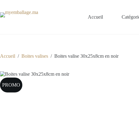
Passer
au
contenu
Accueil
Catégori
Accueil
/
Boites valises
/
Boites valise 30x25x8cm en noir
PROMO