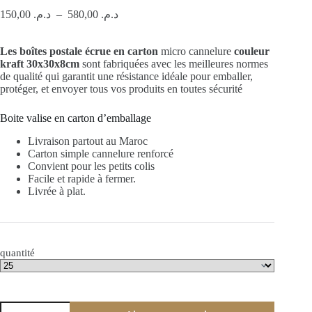
Plage
150,00
د.م.
–
580,00
د.م.
de
prix :
Les boîtes postale écrue en carton
د.م. 150,00
micro cannelure
couleur
kraft 30x30x8cm
sont fabriquées avec les meilleures normes
à
de qualité qui garantit une résistance idéale pour emballer,
د.م. 580,00
protéger, et envoyer tous vos produits en toutes sécurité
Boite valise en carton d’emballage
Livraison partout au Maroc
Carton simple cannelure renforcé
Convient pour les petits colis
Facile et rapide à fermer.
Livrée à plat.
quantité
quantité