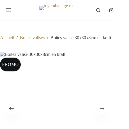
Passer
au
Panier
contenu
d’achat
Accueil
/
Boites valises
/
Boites valise 30x30x8cm en kraft
PROMO