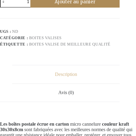
Ajouter au panier
de
Boites
valise
30x30x8cm
en
kraft
UGS :
ND
CATÉGORIE :
BOITES VALISES
ÉTIQUETTE :
BOITES VALISE DE MEILLEURE QUALITÉ
Description
Avis (0)
Les boîtes postale écrue en carton
micro cannelure
couleur kraft
30x30x8cm
sont fabriquées avec les meilleures normes de qualité qui
garantit une résistance idéale pour emballer, protéger, et envoyer tous