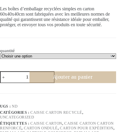
prix :
Les boîtes d’emballage recyclées simples en carton
د.م. 99,00
60x40x40cm sont fabriquées avec les meilleures normes de
à
qualité qui garantissent une résistance idéale pour emballer,
د.م. 248,00
protéger, et envoyer tous vos produits en toute sécurité.
quantité
quantité
Ajouter au panier
de
Carton
d'emballage
Recyclé
60x40x40cm
UGS :
ND
CATÉGORIES :
CAISSE CARTON RECYCLÉ
,
UNCATEGORIZED
ÉTIQUETTES :
CAISSE CARTON
,
CAISSE CARTON CARTON
RENFORCÉ
,
CARTON ONDULÉ
,
CARTON POUR EXPÉDITION
,