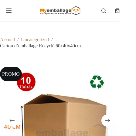
Passer
au
Panier
contenu
d’achat
Accueil
/
Uncategorized
/
Carton d’emballage Recyclé 60x40x40cm
PROMO