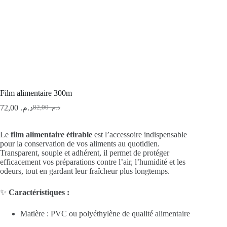
Film alimentaire 300m
72,00
د.م.
82,00
د.م.
Le
Le
prix
prix
initial
actuel
Le
film alimentaire étirable
est l’accessoire indispensable
était :
est :
pour la conservation de vos aliments au quotidien.
د.م. 82,00.
د.م. 72,00.
Transparent, souple et adhérent, il permet de protéger
efficacement vos préparations contre l’air, l’humidité et les
odeurs, tout en gardant leur fraîcheur plus longtemps.
✨
Caractéristiques :
Matière : PVC ou polyéthylène de qualité alimentaire