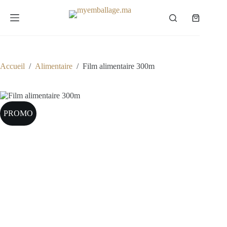
Passer
au
Panier
contenu
d’achat
Accueil
/
Alimentaire
/
Film alimentaire 300m
PROMO