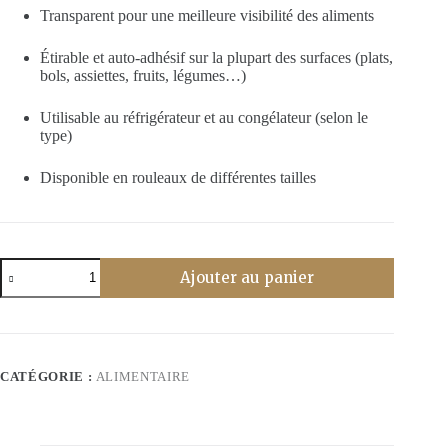
Transparent pour une meilleure visibilité des aliments
Étirable et auto-adhésif sur la plupart des surfaces (plats,
bols, assiettes, fruits, légumes…)
Utilisable au réfrigérateur et au congélateur (selon le
type)
Disponible en rouleaux de différentes tailles
quantité
Ajouter au panier
de
Film
alimentaire
300m
CATÉGORIE :
ALIMENTAIRE