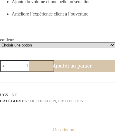
Ajoute du volume et une belle présentation
Améliore l’expérience client à l’ouverture
couleur
quantité
Ajouter au panier
de
Frisure
de
calage
brillant
avec
UGS :
ND
paillettes
CATÉGORIES :
DECORATION
,
PROTECTION
meilleure
qualité
Description