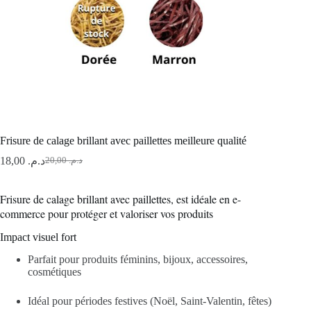
Frisure de calage brillant avec paillettes meilleure qualité
18,00
د.م.
20,00
د.م.
Le
Le
prix
prix
initial
actuel
Frisure de calage brillant avec paillettes, est idéale en e-
était :
est :
commerce pour protéger et valoriser vos produits
د.م. 20,00.
د.م. 18,00.
Impact visuel fort
Parfait pour produits féminins, bijoux, accessoires,
cosmétiques
Idéal pour périodes festives (Noël, Saint-Valentin, fêtes)