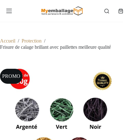
Passer
au
Panier
contenu
d’achat
Accueil
/
Protection
/
Frisure de calage brillant avec paillettes meilleure qualité
PROMO