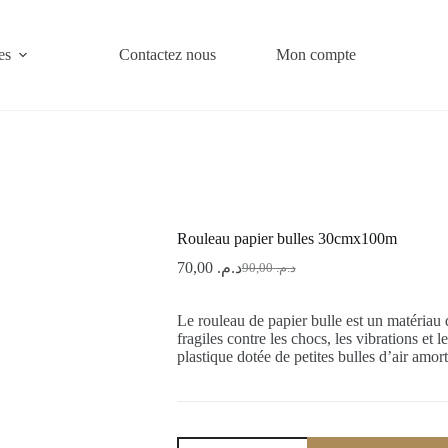
es
Contactez nous
Mon compte
Rouleau papier bulles 30cmx100m
70,00
د.م.
90,00
د.م.
Le
Le
prix
prix
initial
actuel
Le rouleau de papier bulle est un matériau
était :
est :
fragiles contre les chocs, les vibrations et l
د.م. 90,00.
د.م. 70,00.
plastique dotée de petites bulles d’air amort
quantité