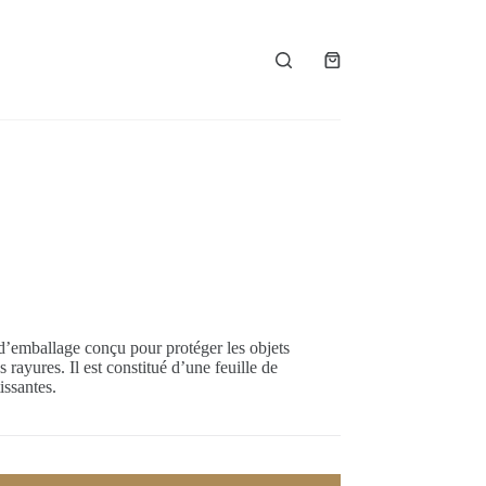
Panier
d’achat
 d’emballage conçu pour protéger les objets
es rayures. Il est constitué d’une feuille de
issantes.