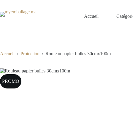
Passer
au
contenu
Accueil
Catégori
Accueil
/
Protection
/
Rouleau papier bulles 30cmx100m
PROMO