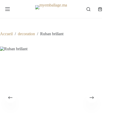
Passer
au
Panier
contenu
d’achat
Accueil
/
decoration
/
Ruban brillant