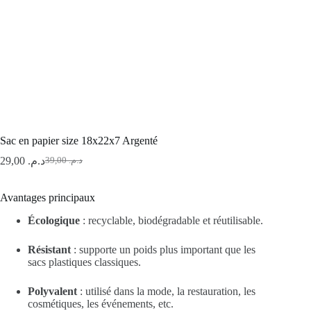
Sac en papier size 18x22x7 Argenté
29,00
د.م.
39,00
د.م.
Le
Le
prix
prix
initial
actuel
Avantages principaux
était :
est :
د.م. 39,00.
د.م. 29,00.
Écologique
: recyclable, biodégradable et réutilisable.
Résistant
: supporte un poids plus important que les
sacs plastiques classiques.
Polyvalent
: utilisé dans la mode, la restauration, les
cosmétiques, les événements, etc.