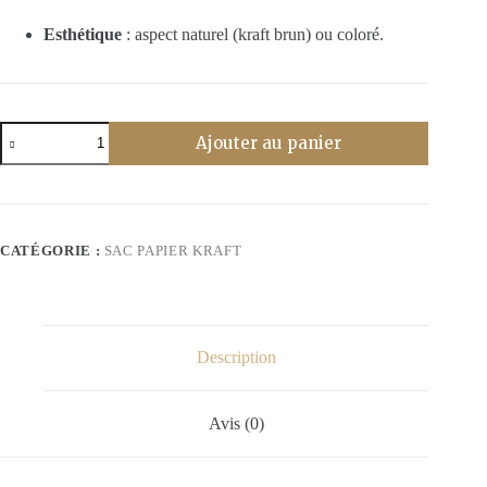
Esthétique
: aspect naturel (kraft brun) ou coloré.
quantité
Ajouter au panier
de
Sac
en
papier
size
18x22x7
CATÉGORIE :
SAC PAPIER KRAFT
Argenté
Description
Avis (0)