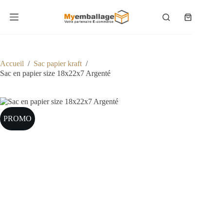
Passer
au
Panier
contenu
d’achat
Accueil
/
Sac papier kraft
/
Sac en papier size 18x22x7 Argenté
PROMO