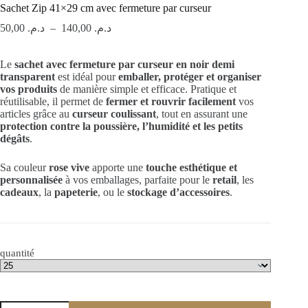
Sachet Zip 41×29 cm avec fermeture par curseur
Plage
50,00
د.م.
–
140,00
د.م.
de
prix :
Le
sachet avec fermeture par curseur en noir demi
د.م. 50,00
transparent
est idéal pour
à
emballer, protéger et organiser
vos produits
de manière simple et efficace. Pratique et
د.م. 140,00
réutilisable, il permet de
fermer et rouvrir facilement
vos
articles grâce au
curseur coulissant
, tout en assurant une
protection contre la poussière, l’humidité et les petits
dégâts
.
Sa couleur
rose vive
apporte une
touche esthétique et
personnalisée
à vos emballages, parfaite pour le
retail
, les
cadeaux
, la
papeterie
, ou le
stockage d’accessoires
.
quantité
quantité