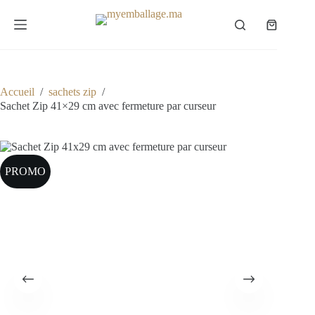
Passer
au
Panier
contenu
d’achat
Accueil
/
sachets zip
/
Sachet Zip 41×29 cm avec fermeture par curseur
PROMO