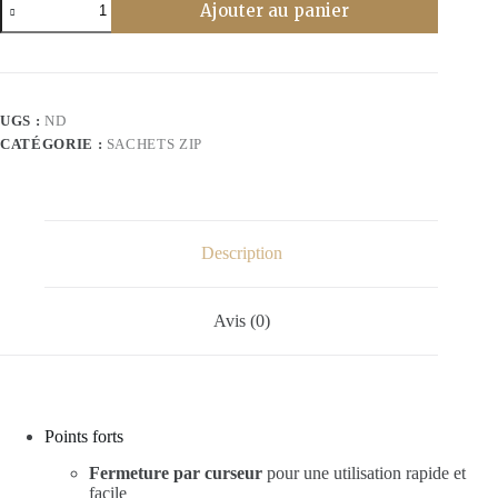
Ajouter au panier
de
Sachet
Zip
41x29
cm
avec
UGS :
ND
fermeture
CATÉGORIE :
SACHETS ZIP
par
curseur
Description
Avis (0)
Points forts
Fermeture par curseur
pour une utilisation rapide et
facile