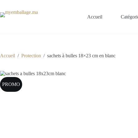
Passer
au
contenu
Accueil
Catégori
Accueil
/
Protection
/
sachets à bulles 18×23 cm en blanc
PROMO