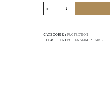
quantité
de
sachets
à
bulles
18x23
cm
en
CATÉGORIE :
PROTECTION
blanc
ÉTIQUETTE :
BOITES ALIMENTAIRE