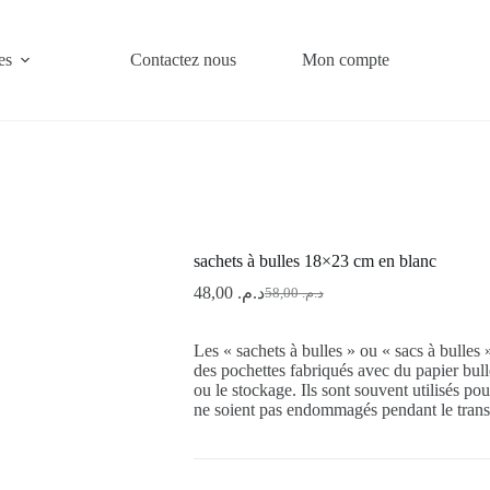
es
Contactez nous
Mon compte
sachets à bulles 18×23 cm en blanc
48,00
د.م.
58,00
د.م.
Le
Le
prix
prix
initial
actuel
Les « sachets à bulles » ou « sacs à bulles 
était :
est :
des pochettes fabriqués avec du papier bull
د.م. 58,00.
د.م. 48,00.
ou le stockage. Ils sont souvent utilisés pour
ne soient pas endommagés pendant le trans