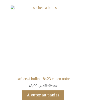
sachets à bulles 18×23 cm en noire
48,00
د.م.
58,00
د.م.
Le
Le
prix
prix
Ajouter au panier
initial
actuel
était :
est :
د.م. 58,00.
د.م. 48,00.