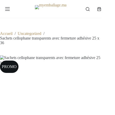
Passer
au
Panier
contenu
d’achat
Accueil
/
Uncategorized
/
Sachets cellophane transparents avec fermeture adhésive 25 x
36
PROMO