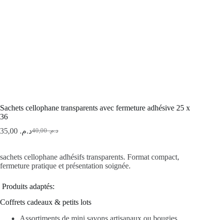
Sachets cellophane transparents avec fermeture adhésive 25 x
36
35,00
د.م.
40,00
د.م.
Le
Le
prix
prix
initial
actuel
sachets cellophane adhésifs transparents. Format compact,
était :
est :
fermeture pratique et présentation soignée.
د.م. 40,00.
د.م. 35,00.
Produits adaptés:
Coffrets cadeaux & petits lots
Assortiments de mini savons artisanaux ou bougies