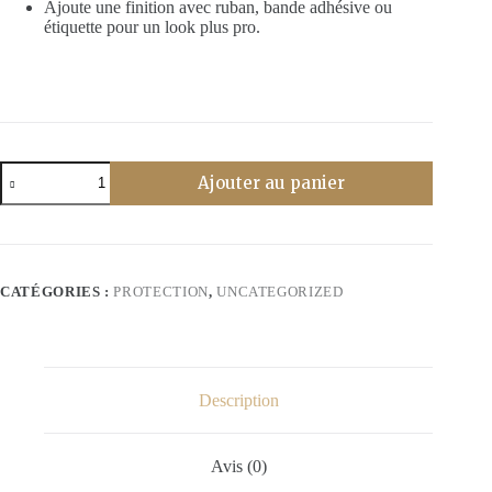
Ajoute une finition avec ruban, bande adhésive ou
étiquette pour un look plus pro.
quantité
Ajouter au panier
de
Sachets
cellophane
transparents
avec
fermeture
CATÉGORIES :
PROTECTION
,
UNCATEGORIZED
adhésive
25
x
36
Description
Avis (0)