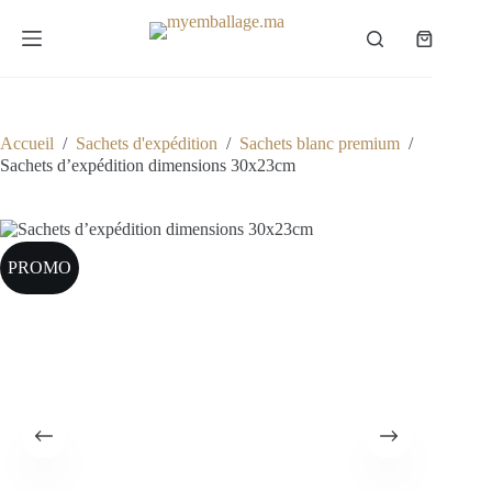
Passer
au
Panier
contenu
d’achat
Accueil
/
Sachets d'expédition
/
Sachets blanc premium
/
Sachets d’expédition dimensions 30x23cm
PROMO