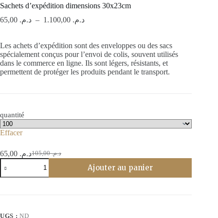
Sachets d’expédition dimensions 30x23cm
Plage
65,00
د.م.
–
1.100,00
د.م.
de
prix :
Les achets d’expédition sont des enveloppes ou des sacs
د.م. 65,00
spécialement conçus pour l’envoi de colis, souvent utilisés
à
dans le commerce en ligne. Ils sont légers, résistants, et
د.م. 1.100,00
permettent de protéger les produits pendant le transport.
quantité
Effacer
65,00
د.م.
105,00
د.م.
Le
Le
quantité
prix
prix
Ajouter au panier
de
initial
actuel
Sachets
était :
est :
d’expédition
د.م. 105,00.
د.م. 65,00.
dimensions
30x23cm
UGS :
ND