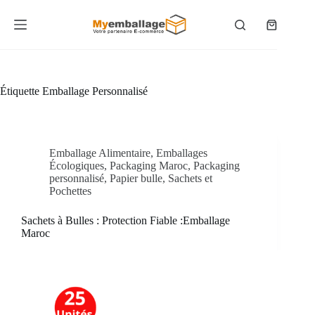
Passer
au
Panier
contenu
d’achat
Étiquette
Emballage Personnalisé
Emballage Alimentaire
,
Emballages
Écologiques
,
Packaging Maroc
,
Packaging
personnalisé
,
Papier bulle
,
Sachets et
Pochettes
Sachets à Bulles : Protection Fiable :Emballage
Maroc