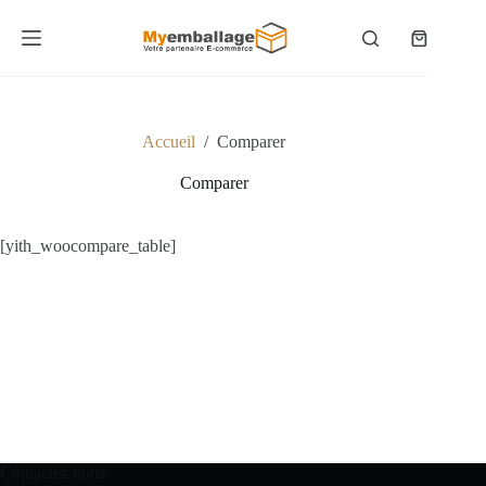
Passer
au
Panier
contenu
d’achat
Accueil
/
Comparer
Comparer
[yith_woocompare_table]
Contactez nous