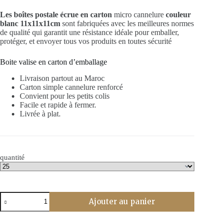
prix :
Les boîtes postale écrue en carton
د.م. 68,00
micro cannelure
couleur
blanc 11x11x11cm
sont fabriquées avec les meilleures normes
à
de qualité qui garantit une résistance idéale pour emballer,
د.م. 260,00
protéger, et envoyer tous vos produits en toutes sécurité
Boite valise en carton d’emballage
Livraison partout au Maroc
Carton simple cannelure renforcé
Convient pour les petits colis
Facile et rapide à fermer.
Livrée à plat.
quantité
quantité
Ajouter au panier
de
Boites
valise