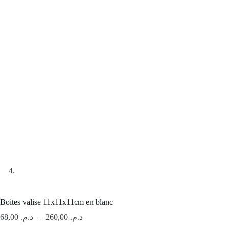
Boites valise 11x11x11cm en blanc
Plage
68,00
د.م.
–
260,00
د.م.
de