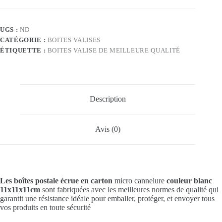
11x11x11cm
en
blanc
UGS :
ND
CATÉGORIE :
BOITES VALISES
ÉTIQUETTE :
BOITES VALISE DE MEILLEURE QUALITÉ
Description
Avis (0)
Les boîtes postale écrue en carton
micro cannelure
couleur blanc
11x11x11cm
sont fabriquées avec les meilleures normes de qualité qui
garantit une résistance idéale pour emballer, protéger, et envoyer tous
vos produits en toute sécurité