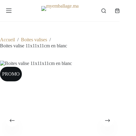
Passer
au
Panier
contenu
d’achat
Accueil
/
Boites valises
/
Boites valise 11x11x11cm en blanc
PROMO