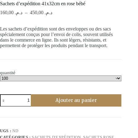
Sachets d’expédition 41x32cm en rose bébé
Plage
160,00
د.م.
–
450,00
د.م.
de
prix :
Les sachets d’expédition sont des enveloppes ou des sacs
د.م. 160,00
spécialement conçus pour l’envoi de colis, souvent utilisés
à
dans le commerce en ligne. Ils sont légers, résistants, et
د.م. 450,00
permettent de protéger les produits pendant le transport.
quantité
quantité
Ajouter au panier
de
Sachets
d’expédition
41x32cm
en
rose
UGS :
ND
bébé
CATÉGORIES :
SACHETS D'EXPÉDITION
,
SACHETS ROSE