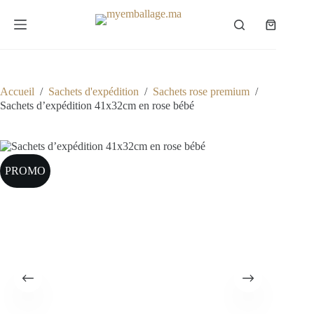
Passer
au
Panier
contenu
d’achat
Accueil
/
Sachets d'expédition
/
Sachets rose premium
/
Sachets d’expédition 41x32cm en rose bébé
PROMO