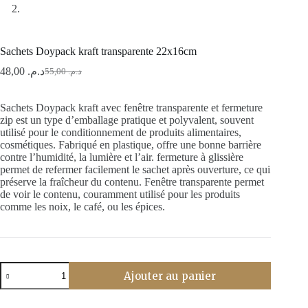
Sachets Doypack kraft transparente 22x16cm
48,00
د.م.
55,00
د.م.
Le
Le
prix
prix
initial
actuel
Sachets Doypack kraft avec fenêtre transparente et fermeture
était :
est :
zip est un type d’emballage pratique et polyvalent, souvent
د.م. 55,00.
د.م. 48,00.
utilisé pour le conditionnement de produits alimentaires,
cosmétiques. Fabriqué en plastique, offre une bonne barrière
contre l’humidité, la lumière et l’air. fermeture à glissière
permet de refermer facilement le sachet après ouverture, ce qui
préserve la fraîcheur du contenu. Fenêtre transparente permet
de voir le contenu, couramment utilisé pour les produits
comme les noix, le café, ou les épices.
quantité
Ajouter au panier
de
Sachets
Doypack