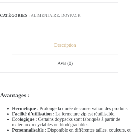
kraft
transparente
22x16cm
CATÉGORIES :
ALIMENTAIRE
,
DOYPACK
Description
Avis (0)
Avantages :
Hermétique
: Prolonge la durée de conservation des produits.
Facilité d’utilisation
: La fermeture zip est réutilisable.
Écologique
: Certains doypacks sont fabriqués à partir de
matériaux recyclables ou biodégradables.
Personnalisable
: Disponible en différentes tailles, couleurs, et