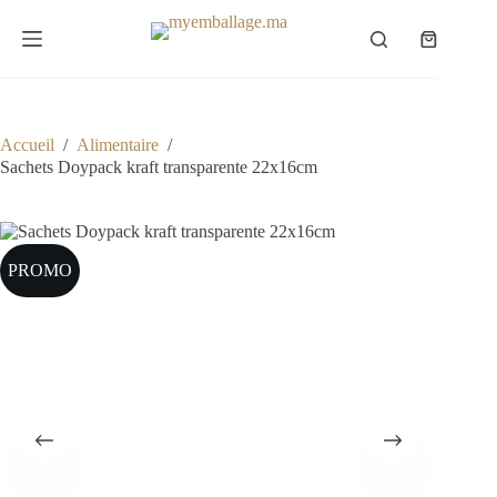
Passer
au
Panier
contenu
d’achat
Accueil
/
Alimentaire
/
Sachets Doypack kraft transparente 22x16cm
PROMO