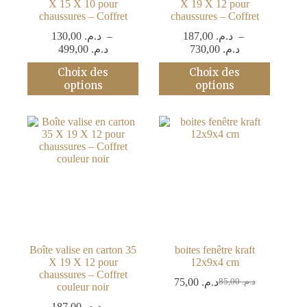
X 15 X 10 pour
X 19 X 12 pour
chaussures – Coffret
chaussures – Coffret
130,00
د.م.
–
187,00
د.م.
–
Plage
Plage
499,00
د.م.
730,00
د.م.
de
de
Ce
Ce
Choix des
Choix des
prix :
prix :
produit
produit
options
options
د.م. 187,00
د.م. 130,00
a
a
à
à
plusieurs
plusieurs
د.م. 730,00
د.م. 499,00
variations.
variations.
Les
Les
options
options
peuvent
peuvent
être
être
choisies
choisies
sur
sur
la
la
page
page
du
du
produit
produit
Boîte valise en carton 35
boites fenêtre kraft
X 19 X 12 pour
12x9x4 cm
chaussures – Coffret
75,00
د.م.
85,00
د.م.
couleur noir
Le
Le
prix
prix
187,00
د.م.
–