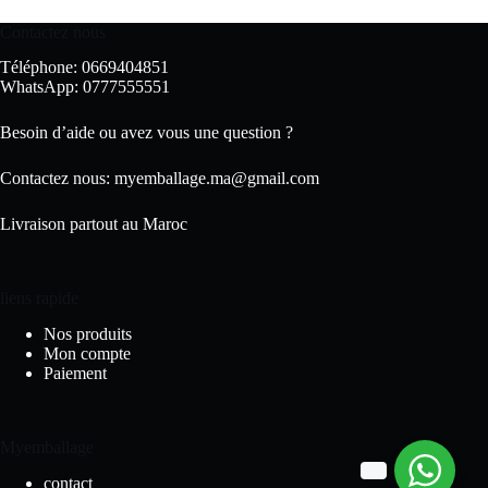
sur
la
Contactez nous
page
Téléphone: 0669404851
du
WhatsApp: 0777555551
produit
Besoin d’aide ou avez vous une question ?
Contactez nous:
myemballage.ma@gmail.com
Livraison partout au Maroc
liens rapide
Nos produits
Mon compte
Paiement
Myemballage
contact