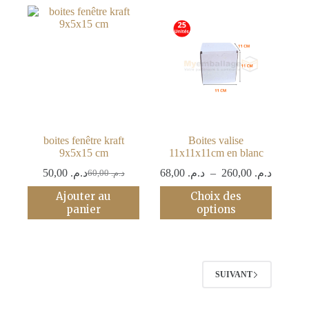
boites fenêtre kraft
Boites valise
9x5x15 cm
11x11x11cm en blanc
Plage
50,00
د.م.
68,00
د.م.
–
260,00
د.م.
60,00
د.م.
Le
Le
de
prix
prix
Ce
Ajouter au
Choix des
prix :
initial
actuel
produit
panier
options
د.م. 68,00
était :
est :
a
à
د.م. 60,00.
د.م. 50,00.
plusieurs
260,
variations.
Les
options
SUIVANT
peuvent
être
choisies