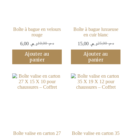
Boîte à bague en velours
Boîte à bague luxueuse
rouge
en cuir blanc
6,00
د.م.
15,00
د.م.
10,00
د.م.
25,00
د.م.
Le
Le
Le
Le
prix
prix
prix
prix
Ajouter au
Ajouter au
initial
actuel
initial
actuel
panier
panier
était :
est :
était :
est :
د.م. 25,00.
د.م. 15,00.
د.م. 10,00.
د.م. 6,00.
Boîte valise en carton 27
Boîte valise en carton 35