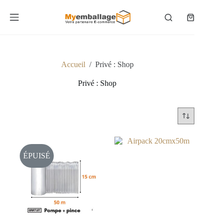
Passer
au
Panier
contenu
d’achat
Accueil
/
Privé : Shop
Privé : Shop
ÉPUISÉ